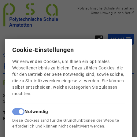
Polytechnische Schule Amstetten
Ohne Umweg in den Beruf
MENÜ
Cookie-Einstellungen
Startseite
Startseite
Wir verwenden Cookies, um Ihnen ein optimales
Über uns
Kontakt
Webseitenerlebnis zu bieten. Dazu zählen Cookies, die
für den Betrieb der Seite notwendig sind, sowie solche,
Fachbereiche
die zu Statistikzwecken eingesetzt werden. Sie können
Polytechnische Schule Amstetten
Berufsorientierung
selbst entscheiden, welche Kategorien Sie zulassen
möchten.
Siedlungsstraße 2
Aktivitäten
3300 Amstetten
Unsere Klassen
Notwendig
Telefon: 07472 68464
Email:
pts.amstetten@noeschule.at
Diese Cookies sind für die Grundfunktionen der Website
Downloads
erforderlich und können nicht deaktiviert werden.
Kontaktieren