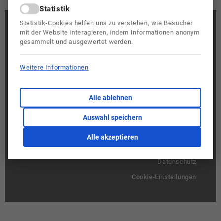
Statistik
Polytechnische Schule Amstetten
Statistik-Cookies helfen uns zu verstehen, wie Besucher
Siedlungsstraße 2
mit der Website interagieren, indem Informationen anonym
3300 Amstetten
gesammelt und ausgewertet werden.
Telefon:
07472 68464
Email:
pts.amstetten@noeschule.at
Weitere Informationen
Alle ablehnen
Auswahl speichern
Alle akzeptieren
Kontakt
Impressum
Datenschutz
Cookie-Einstellungen