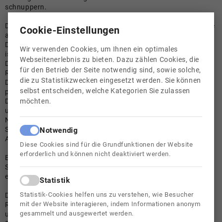
schnuppern.
Die Betriebe wählen sie sich selbst oder mit Hilfe der Lehrkräfte
Cookie-Einstellungen
aus.
Das wichtigste Auswahlkriterium für einen Schnupperbetrieb
Wir verwenden Cookies, um Ihnen ein optimales
ist, dass er berechtigt ist, Lehrlinge auszubilden.
Webseitenerlebnis zu bieten. Dazu zählen Cookies, die
Die Schüler/innen sind während der Berufspraktischen Tage im
für den Betrieb der Seite notwendig sind, sowie solche,
Rahmen der Schule unfallversichert.
die zu Statistikzwecken eingesetzt werden. Sie können
Die Aufgabe der Lehrer/innen besteht darin, die Schüler/innen
selbst entscheiden, welche Kategorien Sie zulassen
persönlich in den Betrieben zu betreuen.
möchten.
Die Berufspraktischen Tage finden in der Regel im September
und November statt.
Nach erfolgreicher Absolvierung dieser Termine dürfen sich die
Schüler/innen zusätzlich bis zu fünf Schnuppertage nach
Notwendig
Absprache mit der Schule frei wählen.
Diese Cookies sind für die Grundfunktionen der Website
erforderlich und können nicht deaktiviert werden.
Es ist unserer Schule ein großes Anliegen, dass alle
Schüler/innen an den Berufspraktischen Tagen teilnehmen, um
erste Einblicke in die Berufswelt zu erhalten.
Statistik
Statistik-Cookies helfen uns zu verstehen, wie Besucher
Der guten Zusammenarbeit mit den Ausbildungsbetrieben der
mit der Website interagieren, indem Informationen anonym
Region und dem Bemühen sowie Interesse der Schüler/innen
gesammelt und ausgewertet werden.
und der Eltern ist es zu verdanken, dass jedes Jahr mehr als